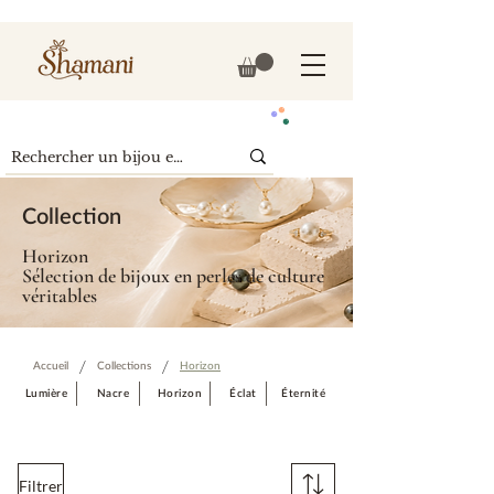
Collection
Horizon
Sélection de bijoux en perles de culture
véritables
/
/
Accueil
Collections
Horizon
Lumière
Nacre
Horizon
Éclat
Éternité
Filtrer