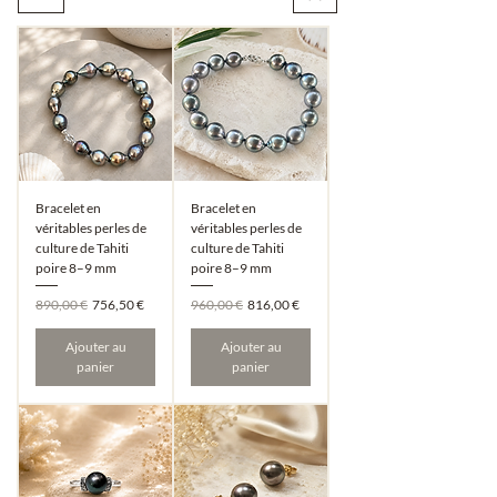
Bracelet en
Bracelet en
véritables perles de
véritables perles de
culture de Tahiti
culture de Tahiti
poire 8–9 mm
poire 8–9 mm
Prix original
Prix promotionnel
Prix original
Prix promotionnel
890,00 €
756,50 €
960,00 €
816,00 €
Ajouter au
Ajouter au
panier
panier