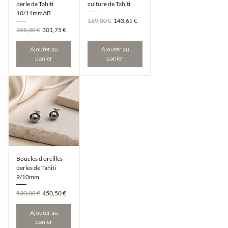
perle de Tahiti
culture de Tahiti
10/11mmAB
Prix original
Prix promotionnel
169,00 €
143,65 €
Prix original
Prix promotionnel
355,00 €
301,75 €
Ajouter au
Ajouter au
panier
panier
Boucles d'oreilles
perles de Tahiti
9/10mm
Prix original
Prix promotionnel
530,00 €
450,50 €
Ajouter au
panier