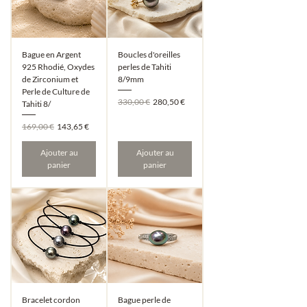
Bague en Argent
Boucles d'oreilles
925 Rhodié, Oxydes
perles de Tahiti
de Zirconium et
8/9mm
Perle de Culture de
Prix original
Prix promotionnel
330,00 €
280,50 €
Tahiti 8/
Prix original
Prix promotionnel
169,00 €
143,65 €
Ajouter au
Ajouter au
panier
panier
Bracelet cordon
Bague perle de