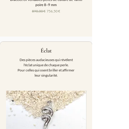
poire 8–9 mm
Prix original
Prix promotionnel
890,00 €
756,50 €
Éclat
Des pièces audacieuses qui révèlent
l'éclat unique de chaque perle.
Pour celles qui osent briller et affirmer
leur singularité.