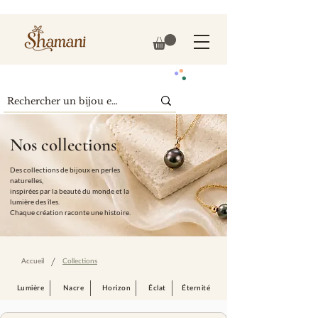
Nos collections
Des collections de bijoux en perles
naturelles,
inspirées par la beauté du monde et la
lumière des îles.
Chaque création raconte une histoire.
/
Accueil
Collections
Lumière
Nacre
Horizon
Éclat
Éternité