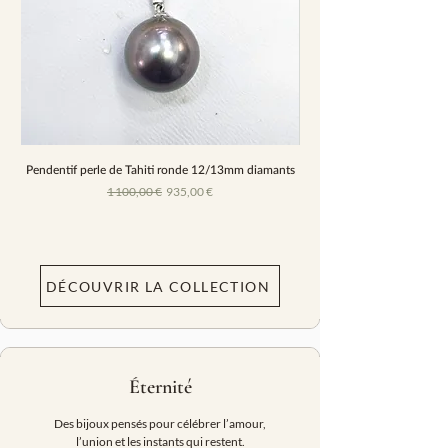
Pendentif perle de Tahiti ronde 12/13mm diamants
Prix original
Prix promotionnel
1 100,00 €
935,00 €
DÉCOUVRIR LA COLLECTION
Éternité
Des bijoux pensés pour célébrer l’amour,
l’union et les instants qui restent.