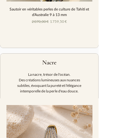
Sautoir en véritables perles de culture de Tahiti et
Collier en véritables perles
d'Australie 9 à 13 mm
Prix original
Prix promotionnel
2 070,00 €
1 759,50 €
Nacre
La nacre, trésor de l'océan.
Des créations lumineuses aux nuances
subtiles, évoquant la pureté et l'élégance
intemporelle de la perle d'eau douce.