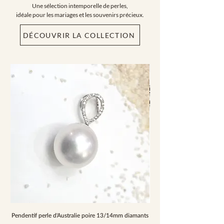
Une sélection intemporelle de perles,
idéale pour les mariages et les souvenirs précieux.
DÉCOUVRIR LA COLLECTION
Pendentif perle d'Australie poire 13/14mm diamants
Collier chute perles de cu