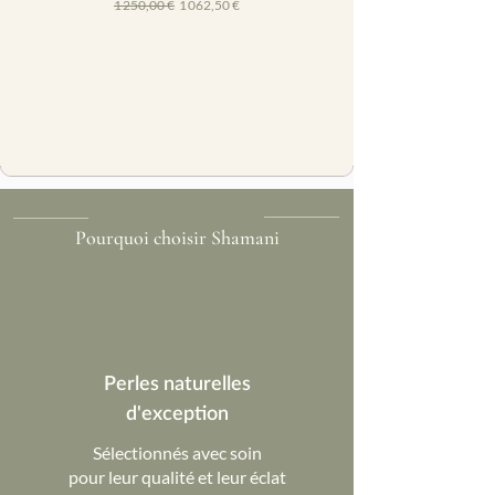
Prix original
Prix promotionnel
1 250,00 €
1 062,50 €
Pourquoi choisir Shamani
Perles naturelles
d'exception
Sélectionnés avec soin
pour leur qualité et leur éclat