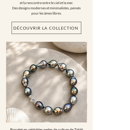
et la rencontre entre le ciel et la mer.
Des designs modernes et minimalistes, pensés
pour les âmes libres.
DÉCOUVRIR LA COLLECTION
Bracelet en véritables perles de culture de Tahiti
Bracelet en véritables perl