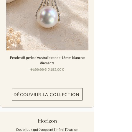
Pendentif perle d'Australie ronde 16mm blanche
Boucles d'oreille perle
diamants
Prix original
Prix promotionnel
6 100,00 €
5 185,00 €
DÉCOUVRIR LA COLLECTION
Horizon
Des bijoux qui évoquent l'infini, l'évasion